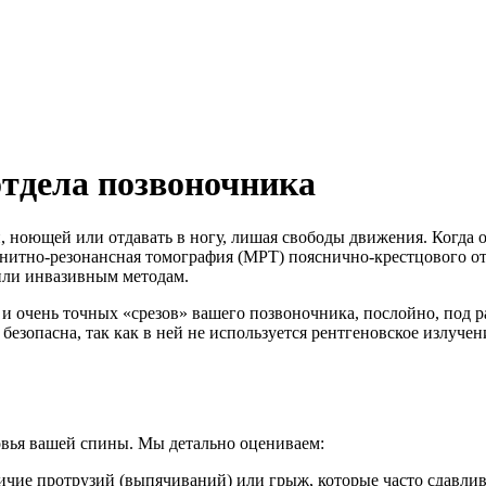
тдела позвоночника
й, ноющей или отдавать в ногу, лишая свободы движения. Когда 
итно-резонансная томография (МРТ) пояснично-крестцового отд
 или инвазивным методам.
 и очень точных «срезов» вашего позвоночника, послойно, под 
безопасна, так как в ней не используется рентгеновское излуче
овья вашей спины. Мы детально оцениваем:
ичие протрузий (выпячиваний) или грыж, которые часто сдавли