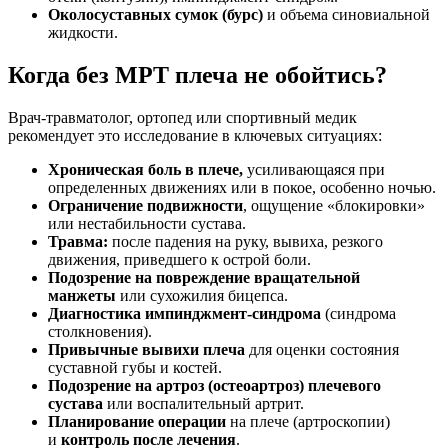
Околосуставных сумок (бурс)
и объема синовиальной
жидкости.
Когда без МРТ плеча не обойтись?
Врач-травматолог, ортопед или спортивный медик
рекомендует это исследование в ключевых ситуациях:
Хроническая боль в плече,
усиливающаяся при
определенных движениях или в покое, особенно ночью.
Ограничение подвижности
, ощущение «блокировки»
или нестабильности сустава.
Травма:
после падения на руку, вывиха, резкого
движения, приведшего к острой боли.
Подозрение на повреждение вращательной
манжеты
или сухожилия бицепса.
Диагностика импинджмент-синдрома
(синдрома
столкновения).
Привычные вывихи плеча
для оценки состояния
суставной губы и костей.
Подозрение на артроз (остеоартроз) плечевого
сустава
или воспалительный артрит.
Планирование операции
на плече (артроскопии)
и
контроль после лечения
.