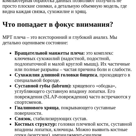
компьютерная обработка данных позволяют получить не
просто плоские снимки, а детальную объемную модель, где
видна каждая связка, сухожилие и хрящ.
Что попадает в фокус внимания?
МРТ плеча – это всесторонний и глубокий анализ. Мы
детально оцениваем состояние:
Вращательной манжеты плеча:
это комплекс
ключевых сухожилий (надостной, подостной,
подлопаточной и малой круглой мышц). Их частичные
или полные разрывы – частая причина боли и слабости.
Сухожилия длинной головки бицепса
, проходящего в
специальной борозде.
Суставной губы (labrum):
хрящевого «ободка»,
углубляющего суставную впадину лопатки. Его
повреждения (SLAP-повреждения) часто встречаются у
спортсменов.
Гиалинового хряща
, покрывающего суставные
поверхности.
Связок
, стабилизирующих сустав.
Костных структур:
головки плечевой кости, суставной
впадины лопатки, ключицы. Можно выявить костные
отеки (контузии), импинджмент-синдром.