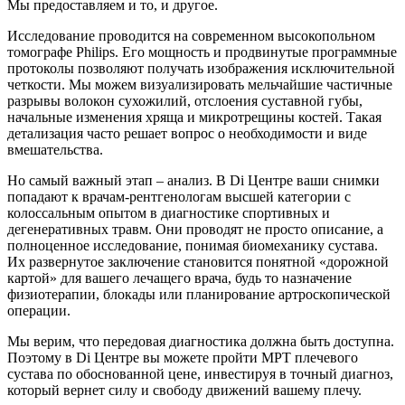
Мы предоставляем и то, и другое.
Исследование проводится на современном высокопольном
томографе Philips. Его мощность и продвинутые программные
протоколы позволяют получать изображения исключительной
четкости. Мы можем визуализировать мельчайшие частичные
разрывы волокон сухожилий, отслоения суставной губы,
начальные изменения хряща и микротрещины костей. Такая
детализация часто решает вопрос о необходимости и виде
вмешательства.
Но самый важный этап – анализ. В Di Центре ваши снимки
попадают к врачам-рентгенологам высшей категории с
колоссальным опытом в диагностике спортивных и
дегенеративных травм. Они проводят не просто описание, а
полноценное исследование, понимая биомеханику сустава.
Их развернутое заключение становится понятной «дорожной
картой» для вашего лечащего врача, будь то назначение
физиотерапии, блокады или планирование артроскопической
операции.
Мы верим, что передовая диагностика должна быть доступна.
Поэтому в Di Центре вы можете пройти МРТ плечевого
сустава по обоснованной цене, инвестируя в точный диагноз,
который вернет силу и свободу движений вашему плечу.