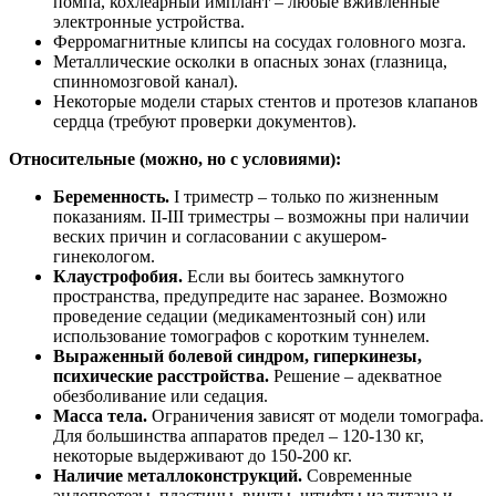
помпа, кохлеарный имплант – любые вживленные
электронные устройства.
Ферромагнитные клипсы на сосудах головного мозга.
Металлические осколки в опасных зонах (глазница,
спинномозговой канал).
Некоторые модели старых стентов и протезов клапанов
сердца (требуют проверки документов).
Относительные (можно, но с условиями):
Беременность.
I триместр – только по жизненным
показаниям. II-III триместры – возможны при наличии
веских причин и согласовании с акушером-
гинекологом.
Клаустрофобия.
Если вы боитесь замкнутого
пространства, предупредите нас заранее. Возможно
проведение седации (медикаментозный сон) или
использование томографов с коротким туннелем.
Выраженный болевой синдром, гиперкинезы,
психические расстройства.
Решение – адекватное
обезболивание или седация.
Масса тела.
Ограничения зависят от модели томографа.
Для большинства аппаратов предел – 120-130 кг,
некоторые выдерживают до 150-200 кг.
Наличие металлоконструкций.
Современные
эндопротезы, пластины, винты, штифты из титана и