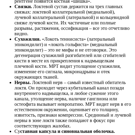
рентгене появится костная «шишка».
Связки.
Локтевой сустав держится на трех главных
связках: локтевой коллатеральной (медиальной),
лучевой коллатеральной (латеральной) и кольцевидной
связке лучевой кости. Их частичные или полные
разрывы, растяжения, оссификация – все это отчетливо
видно.
Сухожилия.
«Локоть теннисиста» (латеральный
эпикондилит) и «локоть гольфиста» (медиальный
эпикондилит) – это не мифы и не отговорки. Это
дегенерация сухожилий разгибателей или сгибателей
кисти в месте их прикрепления к надмыщелкам
плечевой кости. МРТ видит утолщение сухожилия,
изменение его сигнала, микронадрывы и отек
окружающих тканей.
Нервы.
Локтевой нерв – самый известный обитатель
локтя. Он проходит через кубитальный канал позади
внутреннего надмыщелка, и любое сужение этого
канала, утолщение нерва, наличие ганглиона или
остеофита вызывает невропатию. МРТ видит нерв в его
естественном окружении, оценивает его толщину,
извитость, признаки компрессии. Срединный и лучевой
нервы в зоне локтя также попадают в фокус при
соответствующих жалобах.
Су
ставная капсула и синовиальная оболочка.