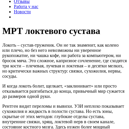
Отзывы
Работа у нас
Новости
МРТ локтевого сустава
Локоть – сустав-труженик. Он не так знаменит, как колено
или плечо, но без него невозможны ни уверенное
рукопожатие, ни чашка кофе, ни работа за компьютером, ни
бросок мяча. Это сложное, капризное сочленение, где сходятся
три кости – плечевая, лучевая и локтевая – и десятки мелких,
но критически важных структур: связки, сухожилия, нервы,
сосуды.
И когда локоть болит, щелкает, «заклинивает» или просто
отказывается разгибаться до конца, привычный мир сужается
до размеров одной руки.
Рентген видит переломы и вывихи. УЗИ неплохо показывает
сухожилия и жидкость в полости сустава. Но есть зоны,
скрытые от этих методов: глубокие отделы сустава,
внутренние связки, хрящ, локтевой нерв в своем канале,
состояние костного мозга. Здесь нужен более мощный