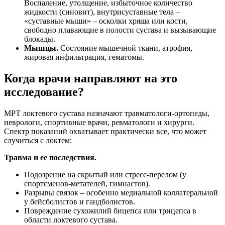
Воспаление, утолщение, избыточное количество
жидкости (синовит), внутрисуставные тела –
«суставные мыши» – осколки хряща или кости,
свободно плавающие в полости сустава и вызывающие
блокады.
Мышцы.
Состояние мышечной ткани, атрофия,
жировая инфильтрация, гематомы.
Когда врачи направляют на это
исследование?
МРТ локтевого сустава назначают травматологи-ортопеды,
неврологи, спортивные врачи, ревматологи и хирурги.
Спектр показаний охватывает практически все, что может
случиться с локтем:
Травма и ее последствия.
Подозрение на скрытый или стресс-перелом (у
спортсменов-метателей, гимнастов).
Разрывы связок – особенно медиальной коллатеральной
у бейсболистов и гандболистов.
Повреждение сухожилий бицепса или трицепса в
области локтевого сустава.