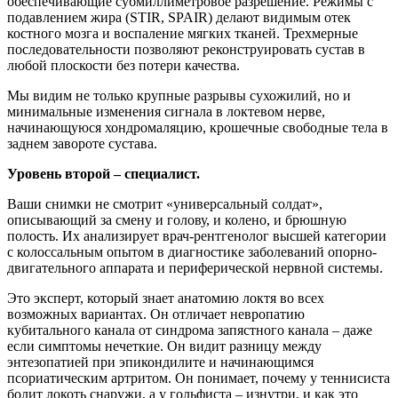
обеспечивающие субмиллиметровое разрешение. Режимы с
подавлением жира (STIR, SPAIR) делают видимым отек
костного мозга и воспаление мягких тканей. Трехмерные
последовательности позволяют реконструировать сустав в
любой плоскости без потери качества.
Мы видим не только крупные разрывы сухожилий, но и
минимальные изменения сигнала в локтевом нерве,
начинающуюся хондромаляцию, крошечные свободные тела в
заднем завороте сустава.
Уровень второй – специалист.
Ваши снимки не смотрит «универсальный солдат»,
описывающий за смену и голову, и колено, и брюшную
полость. Их анализирует врач-рентгенолог высшей категории
с колоссальным опытом в диагностике заболеваний опорно-
двигательного аппарата и периферической нервной системы.
Это эксперт, который знает анатомию локтя во всех
возможных вариантах. Он отличает невропатию
кубитального канала от синдрома запястного канала – даже
если симптомы нечеткие. Он видит разницу между
энтезопатией при эпикондилите и начинающимся
псориатическим артритом. Он понимает, почему у теннисиста
болит локоть снаружи, а у гольфиста – изнутри, и как это