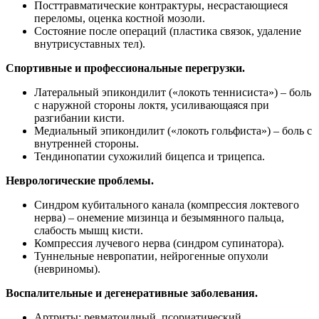
Посттравматические контрактуры, несрастающиеся
переломы, оценка костной мозоли.
Состояние после операций (пластика связок, удаление
внутрисуставных тел).
Спортивные и профессиональные перегрузки.
Латеральный эпикондилит («локоть теннисиста») – боль
с наружной стороны локтя, усиливающаяся при
разгибании кисти.
Медиальный эпикондилит («локоть гольфиста») – боль с
внутренней стороны.
Тендинопатии сухожилий бицепса и трицепса.
Неврологические проблемы.
Синдром кубитального канала (компрессия локтевого
нерва) – онемение мизинца и безымянного пальца,
слабость мышц кисти.
Компрессия лучевого нерва (синдром супинатора).
Туннельные невропатии, нейрогенные опухоли
(невриномы).
Воспалительные и дегенеративные заболевания.
Артриты: ревматоидный, псориатический,