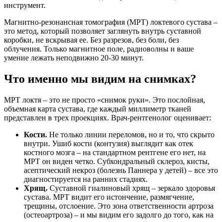
инструмент.
Магнитно-резонансная томография (МРТ) локтевого сустава –
это метод, который позволяет заглянуть внутрь суставной
коробки, не вскрывая ее. Без разрезов, без боли, без
облучения. Только магнитное поле, радиоволны и ваше
умение лежать неподвижно 20-30 минут.
Что именно мы видим на снимках?
МРТ локтя – это не просто «снимок руки». Это послойная,
объемная карта сустава, где каждый миллиметр тканей
представлен в трех проекциях. Врач-рентгенолог оценивает:
Кости.
Не только линии переломов, но и то, что скрыто
внутри. Ушиб кости (контузия) выглядит как отек
костного мозга – на стандартном рентгене его нет, на
МРТ он виден четко. Субхондральный склероз, кисты,
асептический некроз (болезнь Паннера у детей) – все это
диагностируется на ранних стадиях.
Хрящ.
Суставной гиалиновый хрящ – зеркало здоровья
сустава. МРТ видит его истончение, размягчение,
трещины, отслоение. Это зона ответственности артроза
(остеоартроза) – и мы видим его задолго до того, как на