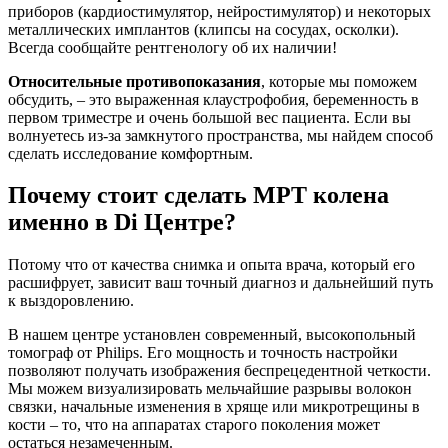
приборов (кардиостимулятор, нейростимулятор) и некоторых
металлических имплантов (клипсы на сосудах, осколки).
Всегда сообщайте рентгенологу об их наличии!
Относительные противопоказания
, которые мы поможем
обсудить, – это выраженная клаустрофобия, беременность в
первом триместре и очень большой вес пациента. Если вы
волнуетесь из-за замкнутого пространства, мы найдем способ
сделать исследование комфортным.
Почему стоит сделать МРТ колена
именно в Di Центре?
Потому что от качества снимка и опыта врача, который его
расшифрует, зависит ваш точный диагноз и дальнейший путь
к выздоровлению.
В нашем центре установлен современный, высокопольный
томограф от Philips. Его мощность и точность настройки
позволяют получать изображения беспрецедентной четкости.
Мы можем визуализировать мельчайшие разрывы волокон
связки, начальные изменения в хряще или микротрещины в
кости – то, что на аппаратах старого поколения может
остаться незамеченным.