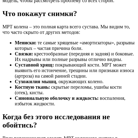
модель, чтобы рассмотреть проблему со всех сторон.
Что покажут снимки?
МРТ колена – это полная карта всего сустава. Мы видим то,
что часто скрыто от других методов:
Мениски:
те самые хрящевые «амортизаторы», разрывы
которых – частая причина боли.
Связки:
крестообразные (передняя и задняя) и боковые.
Их надрывы или полные разрывы отлично видны.
Суставной хрящ:
покрывающий кости. МРТ может
выявить его истончение, трещины или признаки износа
(артроза) на самой ранней стадии.
Сухожилия мышц
, окружающих колено.
Костную ткань:
скрытые переломы, ушибы кости
(отек), кисты.
Синовиальную оболочку и жидкость:
воспаления,
избыток жидкости.
Когда без этого исследования не
обойтись?