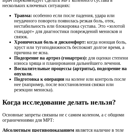
Врач порекомендует сделать МРТ коленного сустава в
нескольких ключевых ситуациях:
Травма:
особенно если после падения, удара или
неудачного поворота появилась резкая боль, отек,
нестабильность или блокировка сустава. Это «золотой
стандарт» для диагностики повреждений менисков и
связок.
Хроническая боль и дискомфорт:
когда ноющая боль,
хруст или тугоподвижность беспокоят долгое время, а
причина не ясна.
Подозрение на артроз (гонартроз):
для оценки степени
износа хряща и планирования дальнейшего лечения.
Воспалительные процессы (артриты), подозрение на
опухоли.
Подготовка к операции
на колене или контроль после
нее (например, после восстановления связки или
резекции мениска).
Когда исследование делать нельзя?
Основные запреты связаны не с самим коленом, а с общими
ограничениями для МРТ:
Абсолютным противопоказанием
является наличие в теле