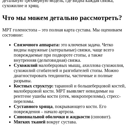
детальную трехмерную модель, где видна каждая связка,
сухожилие и хрящ.
Что мы можем детально рассмотреть?
МРТ голеностопа – это полная карта сустава. Мы оцениваем
состояние:
Связочного аппарата:
это ключевая задача. Четко
видны наружные (латеральные) связки, чаще всего
повреждаемые при подвороте стопы, а также
внутренняя (дельтовидная) связка.
Сухожилий
малоберцовых мышц, ахиллова сухожилия,
сухожилий сгибателей и разгибателей стопы. Можно
диагностировать тендиниты, частичные и полные
разрывы.
Костных структур:
таранной и большеберцовой костей,
малоберцовой кости. МРТ выявляет невидимые на
рентгене ушибы кости (отек, микропереломы), стресс-
переломы.
Суставного хряща
, покрывающего кости. Его
повреждения – начало артроза.
Синовиальной оболочки и жидкости
(синовит).
Мягких тканей
вокруг сустава.