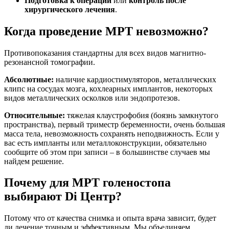
Подготовка к операции
или
контроль после
хирургического лечения
.
Когда проведение МРТ невозможно?
Противопоказания стандартны для всех видов магнитно-
резонансной томографии.
Абсолютные:
наличие кардиостимуляторов, металлических
клипс на сосудах мозга, кохлеарных имплантов, некоторых
видов металлических осколков или эндопротезов.
Относительные:
тяжелая клаустрофобия (боязнь замкнутого
пространства), первый триместр беременности, очень большая
масса тела, невозможность сохранять неподвижность. Если у
вас есть импланты или металлоконструкции, обязательно
сообщите об этом при записи – в большинстве случаев мы
найдем решение.
Почему для МРТ голеностопа
выбирают Di Центр?
Потому что от качества снимка и опыта врача зависит, будет
ли лечение точным и эффективным. Мы объединяем