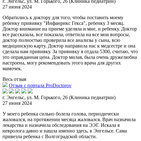
г. Энгельс, ул. М. Горького, 26 (Клиника педиатрии)
27 июня 2024
Обратились к доктору для того, чтобы поставить моему
ребенку прививку "Инфанрикс Гекса", ребенку 3 месяц.
Доктор внимание на приеме уделяла и мне, и ребенку. Доктор
все рассказала, все показала, ответ
ила на все мои вопросы,
доктор полностью проверила все анализы у сына, всю
медицинскую карту. Доктор направила нас к медсестре и она
сделала нам прививку. За прививку я отдала 5300, считаю, что
это оправданная цена. Доктор милая, была очень дружелюбна
настроена, могу рекомендовать этого врача для других
мамочек.
Весь отзыв
Отзыв с портала ProDoctorov
г. Энгельс, ул. М. Горького, 26 (Клиника педиатрии)
27 июня 2024
У моего ребенка сильно болела голова, периодически
жаловался, на протяжении месяца жаловался. Врач назначила
лекарства и назначила обследования на ЭЭГ. Искала я
невролога давно и нашла именно здесь, в
Энгельсе. Сама
привезла ребенка с Волгоградской области.