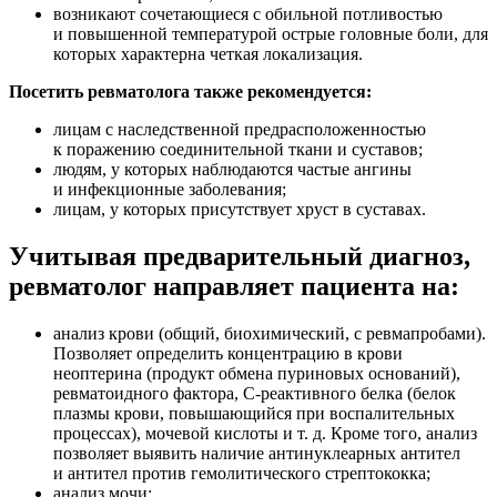
возникают сочетающиеся с обильной потливостью
и повышенной температурой острые головные боли, для
которых характерна четкая локализация.
Посетить ревматолога также рекомендуется:
лицам с наследственной предрасположенностью
к поражению соединительной ткани и суставов;
людям, у которых наблюдаются частые ангины
и инфекционные заболевания;
лицам, у которых присутствует хруст в суставах.
Учитывая предварительный диагноз,
ревматолог направляет пациента на:
анализ крови (общий, биохимический, с ревмапробами).
Позволяет определить концентрацию в крови
неоптерина (продукт обмена пуриновых оснований),
ревматоидного фактора, С-реактивного белка (белок
плазмы крови, повышающийся при воспалительных
процессах), мочевой кислоты
и т. д.
Кроме того, анализ
позволяет выявить наличие антинуклеарных антител
и антител против гемолитического стрептококка;
анализ мочи;