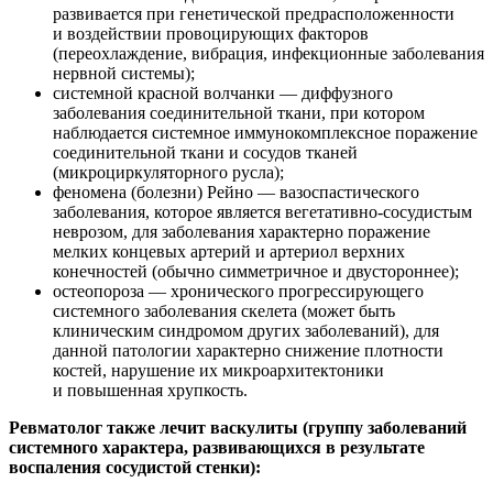
развивается при генетической предрасположенности
и воздействии провоцирующих факторов
(переохлаждение, вибрация, инфекционные заболевания
нервной системы);
системной красной волчанки — диффузного
заболевания соединительной ткани, при котором
наблюдается системное иммунокомплексное поражение
соединительной ткани и сосудов тканей
(микроциркуляторного русла);
феномена (болезни) Рейно — вазоспастического
заболевания, которое является вегетативно-сосудистым
неврозом, для заболевания характерно поражение
мелких концевых артерий и артериол верхних
конечностей (обычно симметричное и двустороннее);
остеопороза — хронического прогрессирующего
системного заболевания скелета (может быть
клиническим синдромом других заболеваний), для
данной патологии характерно снижение плотности
костей, нарушение их микроархитектоники
и повышенная хрупкость.
Ревматолог также лечит васкулиты (группу заболеваний
системного характера, развивающихся в результате
воспаления сосудистой стенки):