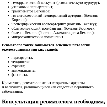
геморрагический васкулит (ревматическую пурпуру);
узелковый периартериит;
гранулематоз Вегенера;
гигантоклеточный темпоральный артериит (болезнь
Хортона);
неспецифический аортоартериит (болезнь Такаясу);
облитерирующий тромбангиит (болезнь Бюргера);
болезнь Бехчета (болезнь Адамантиадиса-Бехчета);
микроскопический полиангиит.
Ревматолог также занимается лечением патологии
околосуставных мягких тканей:
периартрита;
тендинита;
бурсита;
эпикондилита;
фасциита.
Кроме того, ревматолог лечит вторичные артриты
и васкулиты, развивающиеся как следствие первичного
заболевания.
Консультация ревматолога необходима,