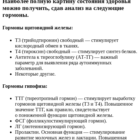
Наиболее полную картину состояния здоровья
можно получить, сдав анализ на следующие
гормоны.
Гормоны щитовидной железы:
Т3 (трийодтиронин) свободный — стимулирует
кислородный обмен в тканях.
Т4 (тироксин) свободный — стимулирует синтез белков.
Антитела к тиреоглобулину (АТ-ТГ) — важный
параметр для выявления ряда аутоиммунных
заболеваний.
Некоторые другие.
Гормоны гипофиза:
ТТГ (тиреотропный гормон) — стимулирует выработку
гормонов щитовидной железы (Т3 и Т4). Повышенное
значение ТТГ, как правило, свидетельствует
о пониженной функции щитовидной железы.
ФСГ (фолликулостимулирующий гормон).
ЛГ (лютеинизирующий гормон).
Пролактин. Основная функция — стимулирование
развитие молочных желез и лактации. Повышенная