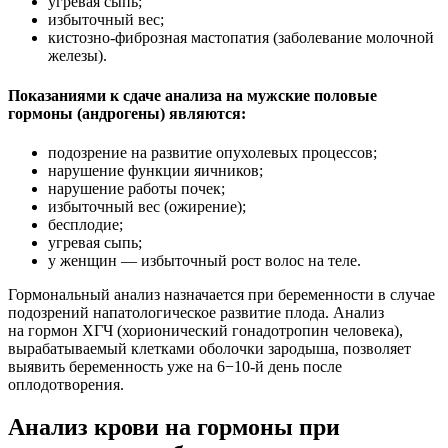
угревая сыпь;
избыточный вес;
кистозно-фиброзная мастопатия (заболевание молочной
железы).
Показаниями к сдаче анализа на мужские половые
гормоны (андрогены) являются:
подозрение на развитие опухолевых процессов;
нарушение функции яичников;
нарушение работы почек;
избыточный вес (ожирение);
бесплодие;
угревая сыпь;
у женщин — избыточный рост волос на теле.
Гормональный анализ назначается при беременности в случае
подозрений напатологическое развитие плода. Анализ
на гормон ХГЧ (хорионический гонадотропин человека),
вырабатываемый клетками оболочки зародыша, позволяет
выявить беременность уже на 6−10-й день после
оплодотворения.
Анализ крови на гормоны при