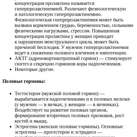
концентрация пролактина называется
гиперпролактинемией. Различают физиологическую
и патологическую гиперпролактинемию.
Физиологическая гиепрпролактинемия может быть
вызвана кормлением грудью, беременностью, сильными
физическими нагрузками, стрессом. Повышенная
концентрация пролактина у женщин приводит
к нарушению менструального цикла, может быть
причиной бесплодия. У мужчин гиперпролактинемия
ведет к снижению полового влечения и импотенции.
АКТГ (адренокортикотропный гормон) — стимулирует
синтез и секрецию гормонов коры надпочечников.
Некоторые другие.
Половые гормоны:
Тестостерон (мужской половой гормон) —
вырабатывается надпочечниками и в половых железах
(у мужчин — в яичках, у женщин — в яичниках).
Воздействует на развитие половых органов,
формирование вторичных половых признаков, рост
костей и мышц.
Эстрогены (женские половые гормоны). Основные
эстрогены — прогестерон и эстрадиол —